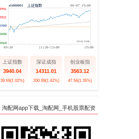
上证指数
深证成指
创业板指
3940.04
14311.01
3563.12
39.69
(1.02%)
200.89
(1.42%)
47.56
(1.35%)
淘配网app下载_淘配网_手机股票配资