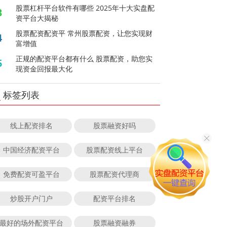
股票杠杆平台软件有哪些 2025年十大实盘配
3
资平台大揭秘
股票配资配资平 常州股票配资，让您实现财
4
富增值
正规的配资平台都有什么 股票配资，助您实
5
现资金回报最大化
标签列表
线上配资排名
股票融资好吗
中国经济配资平台
股票配资线上平台
免费配资可盈平台
股票配资代理商
炒股开户门户
配资平台排名
最好的场外配资平台
股票融资融券