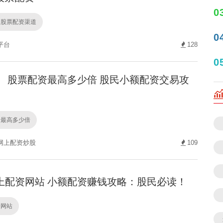
0
名股票配资渠道
0
平台
128
0
股票配资最高多少倍 股民小额配资交易攻
资最高多少倍
网上配资炒股
109
上配资网站 小额配资赚钱攻略：股民必读！
资网站