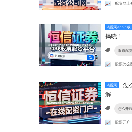
配资网上
淘配网app下载
揭晓！
股市配
股票怎么
怎
淘配网
解
怎么开
股票开户