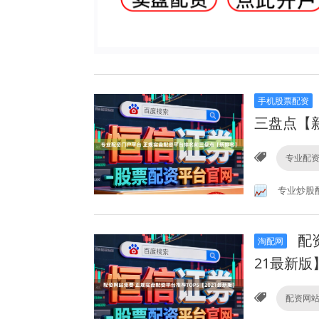
手机股票配资
三盘点【
专业配
专业炒股
配
淘配网
21最新版
配资网