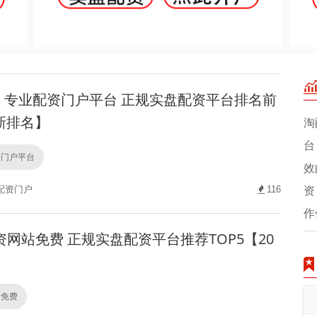
专业配资门户平台 正规实盘配资平台排名前
新排名】
淘
台
资门户平台
效
配资门户
116
资
作
资网站免费 正规实盘配资平台推荐TOP5【20
】
站免费