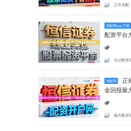
正中优配
淘配网app下载
配资平台
长沙配资
正
淘配网
金回报最
杨方配资