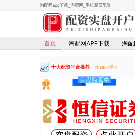
淘配网app下载_淘配网_手机股票配资
首页
淘配网APP下载
淘配
十大配资平台推荐
共
100
+平台