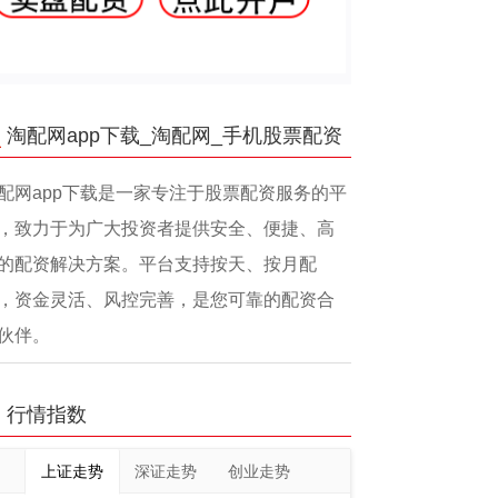
淘配网app下载_淘配网_手机股票配资
配网app下载是一家专注于股票配资服务的平
，致力于为广大投资者提供安全、便捷、高
的配资解决方案。平台支持按天、按月配
，资金灵活、风控完善，是您可靠的配资合
伙伴。
行情指数
上证走势
深证走势
创业走势