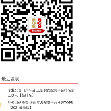
最近发表
专业配资门户平台 正规实盘配资平台排名前
1
三盘点【新排名】
配资网站免费 正规实盘配资平台推荐TOP5
2
【2021最新版】